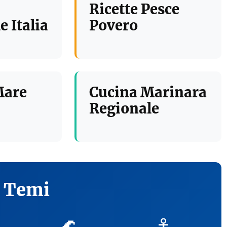
Ricette Pesce
e Italia
Povero
Mare
Cucina Marinara
Regionale
i Temi
🌊
⚓