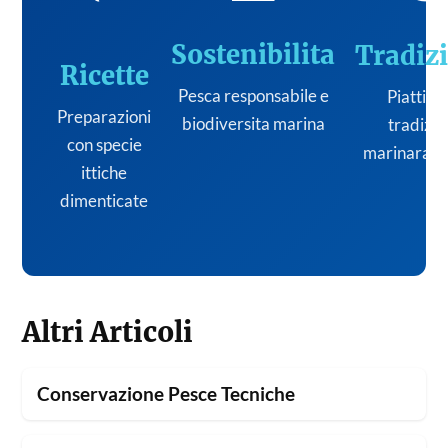
Sostenibilita
Tradiz
Ricette
Pesca responsabile e
Piatti de
Preparazioni
biodiversita marina
tradizi
con specie
marinara it
ittiche
dimenticate
Altri Articoli
Conservazione Pesce Tecniche